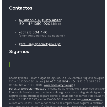
Contactos
Av. António Augusto Aguiar,
130 – 4.º 1050-020 Lisboa
+351 213 504 440
(chamada para rede fixa nacional)
geral_sr@specialtyrisks.pt
Siga-nos
Specialty Risks – Distribuição de Seguros, Lda | Av. António Augusto de Aguiar,
+351 213 504 440
130 – 4.º, 1050-020 Lisboa | Tel.
| NIPC: 516 087 533 |
www.specialtyrisks.pt
Capital Social: 5.000,00€ |
|
geral_sr@specialtyrisks.pt
| Inscrito na Autoridade de Supervisão de Seguro
Fundos de Pensões como mediadora de seguros, com a categoria de Agente de
Seguros e com autorização para exercer a atividade nos ramos Vida e Não Vida
www.asf.com.pt
sob o N.º 421568753/3, desde 30-06-2021, verificável em
.
A Specialty Risks: (i) está autorizada pelas empresas de seguros a celebrar
contratos em seu nome; (ii) não assume a cobertura de riscos, competência