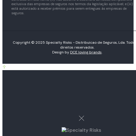
exclusiva das empresas de seguros nos termos da legislação aplicável; e (iii)
está autorizado a receber prémios para serem entregues às empresas de
seguros.
Copyright © 2025 Specialty Risks - Distribuicao de Seguros, Lda. Todo
direitos reservados.
Design by
DCE loving brands
.